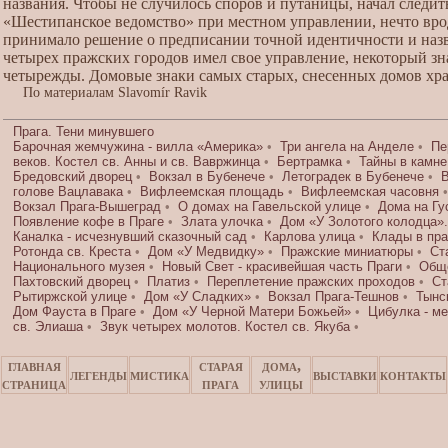
названия. Чтобы не случилось споров и путаницы, начал следит
«Шестипанское ведомство» при местном управлении, нечто вро
принимало решение о предписании точной идентичности и назв
четырех пражских городов имел свое управление, некоторый зн
четырежды. Домовые знаки самых старых, снесенных домов хра
По материалам Slavomír Ravik
Прага. Тени минувшего
Барочная жемчужина - вилла «Америка»
•
Три ангела на Анделе
•
Пе
веков. Костел св. Анны и св. Вавржинца
•
Бертрамка
•
Тайны в камне
Бредовский дворец
•
Вокзал в Бубенече
•
Летоградек в Бубенече
•
голове Вацлавака
•
Вифлеемская площадь
•
Вифлеемская часовня
Вокзал Прага-Вышеград
•
О домах на Гавельской улице
•
Дома на Гу
Появление кофе в Праге
•
Злата улочка
•
Дом «У Золотого колодца».
Каналка - исчезнувший сказочный сад
•
Карлова улица
•
Клады в пр
Ротонда св. Креста
•
Дом «У Медвидку»
•
Пражские миниатюры
•
Ст
Национального музея
•
Новый Свет - красивейшая часть Праги
•
Общ
Пахтовский дворец
•
Платиз
•
Переплетение пражских проходов
•
Ст
Рытиржской улице
•
Дом «У Сладких»
•
Вокзал Прага-Тешнов
•
Тынс
Дом Фауста в Праге
•
Дом «У Черной Матери Божьей»
•
Цибулка - ме
св. Элиаша
•
Звук четырех молотов. Костел св. Якуба
•
главная
старая
дома,
легенды
мистика
выставки
контакты
страница
прага
улицы