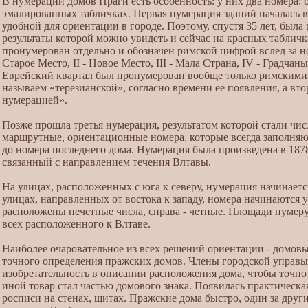
В нумерации домов Праги есть особенность: у них два номера: 
эмалированных табличках. Первая нумерация зданий началась в 
удобной для ориентации в городе. Поэтому, спустя 35 лет, была
результаты которой можно увидеть и сейчас на красных таблич
пронумерован отдельно и обозначен римской цифрой вслед за но
Старое Место, II - Новое Место, III - Мала Страна, IV - Градчан
Еврейский квартал был пронумерован вообще только римским
называем «терезианской», согласно времени ее появления, а втор
нумерацией».
Позже прошла третья нумерация, результатом которой стали чис
маршрутные, ориентационные номера, которые всегда заполняю
до номера последнего дома. Нумерация была произведена в 1878
связанный с направлением течения Влтавы.
На улицах, расположенных с юга к северу, нумерация начинается
улицах, направленных от востока к западу, номера начинаются у
расположены нечетные числа, справа - четные. Площади нумерую
всех расположенного к Влтаве.
Наиболее очаровательное из всех решений ориентации - домовы
точного определения пражских домов. Члены городской управ
изобретательность в описании расположения дома, чтобы точно
иной товар стал частью домового знака. Появилась практическа
росписи на стенах, щитах. Пражские дома быстро, один за други