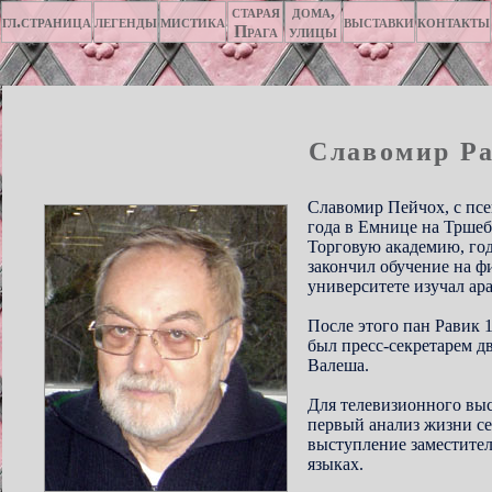
старая
дома,
гл.страница
легенды
мистика
выставки
контакты
Прага
улицы
Славомир Р
Славомир Пейчох, с псе
года в Емнице на Тршеб
Торговую академию, год
закончил обучение на ф
университете изучал ар
После этого пан Равик 1
был пресс-секретарем д
Валеша.
Для телевизионного вы
первый анализ жизни се
выступление заместител
языках.